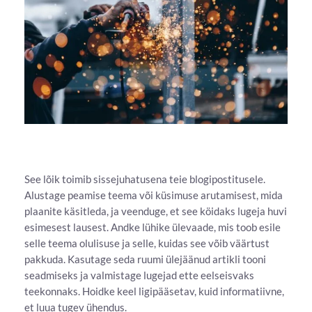
See lõik toimib sissejuhatusena teie blogipostitusele.
Alustage peamise teema või küsimuse arutamisest, mida
plaanite käsitleda, ja veenduge, et see köidaks lugeja huvi
esimesest lausest. Andke lühike ülevaade, mis toob esile
selle teema olulisuse ja selle, kuidas see võib väärtust
pakkuda. Kasutage seda ruumi ülejäänud artikli tooni
seadmiseks ja valmistage lugejad ette eelseisvaks
teekonnaks. Hoidke keel ligipääsetav, kuid informatiivne,
et luua tugev ühendus.