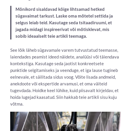
Mõnikord sisaldavad kõige lihtsamad hetked
sügavaimat tarkust. Laske oma mõtetel settida ja
selgus leiab teid. Kasutage seda tsitaadiruumi, et
jagada midagi inspireerivat või mõtisklevat, mis
sobib ideaalselt teie artikli teemaga.
See lõik läheb sügavamale varem tutvustatud teemasse,
laiendades peamist ideed näidete, analüüsi või täiendava
kontekstiga. Kasutage seda jaotist konkreetsete
punktide selgitamiseks ja veenduge, et iga lause tugineb
eelnevale, et säilitada sidus voog. Võite lisada andmeid,
anekdoote või ekspertide arvamusi, et oma väiteid
tugevdada. Hoidke keel lühike, kuid piisavalt kirjeldav, et
hoida lugejad kaasatud. Siin hakkab teie artikli sisu kuju
võtma.