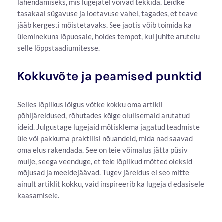
lahendamiseks, mis lugejatel võivad tekkida. Leidke
tasakaal sügavuse ja loetavuse vahel, tagades, et teave
jääb kergesti mõistetavaks. See jaotis võib toimida ka
üleminekuna lõpuosale, hoides tempot, kui juhite arutelu
selle lõppstaadiumitesse.
Kokkuvõte ja peamised punktid
Selles lõplikus lõigus võtke kokku oma artikli
põhijäreldused, rõhutades kõige olulisemaid arutatud
ideid. Julgustage lugejaid mõtisklema jagatud teadmiste
üle või pakkuma praktilisi nõuandeid, mida nad saavad
oma elus rakendada. See on teie võimalus jätta püsiv
mulje, seega veenduge, et teie lõplikud mõtted oleksid
mõjusad ja meeldejäävad. Tugev järeldus ei seo mitte
ainult artiklit kokku, vaid inspireerib ka lugejaid edasisele
kaasamisele.