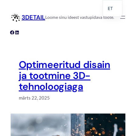
Liigu
ET
sisu
3DETAIL
Loome sinu ideest vastupidava toote.
EN
juurde
Facebook
LinkedIn
Optimeeritud disain
ja tootmine 3D-
tehnoloogiaga
märts 22, 2025