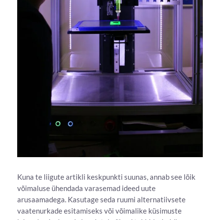
Kuna te liigute artikli keskpunkti suunas, annab see lõik
võimaluse ühendada varasemad ideed uute
arusaamadega. Kasutage seda ruumi alternatiivsete
vaatenurkade esitamiseks või võimalike küsimuste